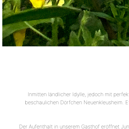
Inmitten ländlicher Idylle, jedoch mit per
beschaulichen Dörfchen Neuenkleusheim. Et
Der Aufenthalt in unserem Gasthof eröffnet Jun