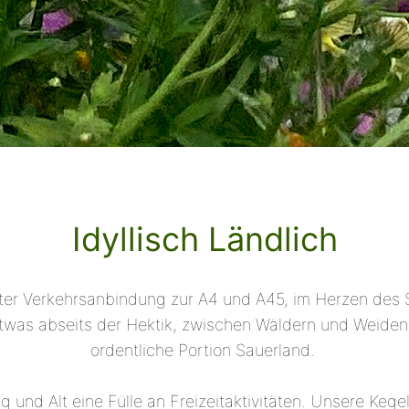
Idyllisch Ländlich
fekter Verkehrsanbindung zur A4 und A45, im Herzen des
was abseits der Hektik, zwischen Wäldern und Weiden,
ordentliche Portion Sauerland.
g und Alt eine Fülle an Freizeitaktivitäten. Unsere K